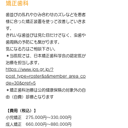
矯正歯科
歯並びの乱れやかみ合わせのズレなどを患者
様に合った矯正装置を使って改善していきま
す。
きれいな歯並びは見た目だけでなく、虫歯や
歯周病の予防にも繋がります。
気になる方はご相談下さい。
＊当医院では、日本矯正歯科学会の認定医が
治療を担当します。
https://www.jos.gr.jp/?
post_type=roster&s&member_area_co
de=30&pref=5
＊矯正歯科治療は公的健康保険の対象外の自
由（自費）診療となります
【費用（税込）】
小児矯正 275,000円〜330,000円
成人矯正 660,000円〜880,000円