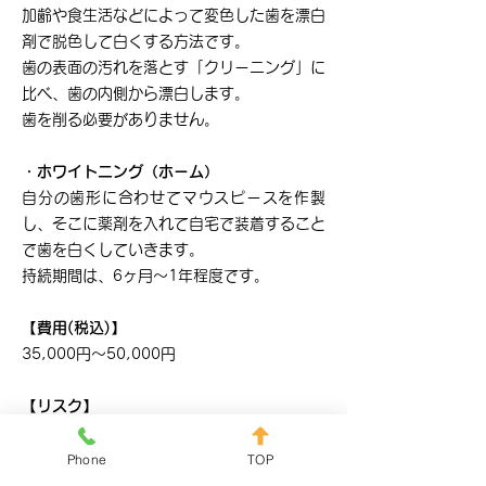
加齢や食生活などによって変色した歯を漂白
剤で脱色して白くする方法です。
歯の表面の汚れを落とす「クリーニング」に
比べ、歯の内側から漂白します。
歯を削る必要がありません。
・ホワイトニング（ホーム）
自分の歯形に合わせてマウスピースを作製
し、そこに薬剤を入れて自宅で装着すること
で歯を白くしていきます。
持続期間は、6ヶ月～1年程度です。
【費用(税込)】
35,000円〜50,000円
【リスク】
薬剤の影響で知覚過敏が起こる場合がありま
す。
Phone
TOP
＊ホワイトニング効果が十分に得られないケ