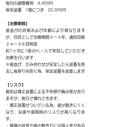
毎月の調整費用 4,400円
保定装置 1顎につき 22,000円
【治療期間】
歯並びの状態および年齢により異なります
が、目安として治療期間２〜３年、通院回数
２４〜３６回程度
約1ヶ月に1度のペースで来院していただき
治療を行います​
※歯並び、かみ合わせが安定したら装置を除
去し後戻りを防ぐ為、保定装置を装着します
【リスク】
最初は矯正装置による不快感や痛み等があり
ますが、数日で慣れてきます。
・矯正装置がついている為、歯が磨きにくく
なり、虫歯や歯周病のリスクが高くなりま
す。
・顎骨の成長や歯の動き方には個人差がある