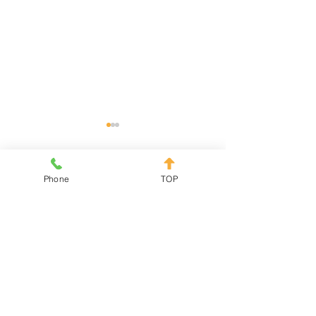
休診のお知らせ
夏期休暇のお知
2025年9/29（月）〜
8月10日（木）午
Phone
TOP
コメント
10/1（水）は、ご迷惑をおか
18日（金）まで
けいたしますが日本矯正歯科
迷惑をおかけしま
学会参加の為、休診とさせて
させていただきま
コメントを追加…
いただきます。
お、8月19日（土
常診療とさせてい
す。
岡田歯科・矯正歯科医院