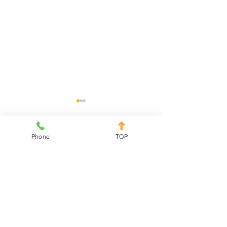
休診のお知らせ
夏期休暇のお知
2025年9/29（月）〜
8月10日（木）午
Phone
TOP
コメント
10/1（水）は、ご迷惑をおか
18日（金）まで
けいたしますが日本矯正歯科
迷惑をおかけしま
学会参加の為、休診とさせて
させていただきま
コメントを追加…
いただきます。
お、8月19日（土
常診療とさせてい
す。
岡田歯科・矯正歯科医院